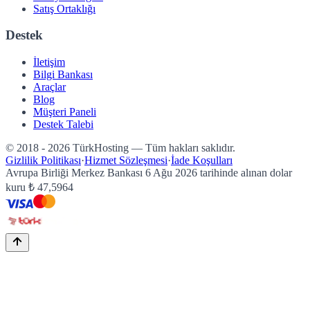
Satış Ortaklığı
Destek
İletişim
Bilgi Bankası
Araçlar
Blog
Müşteri Paneli
Destek Talebi
© 2018 - 2026 TürkHosting — Tüm hakları saklıdır.
Gizlilik Politikası
·
Hizmet Sözleşmesi
·
İade Koşulları
Avrupa Birliği Merkez Bankası
6 Ağu 2026
tarihinde alınan dolar
kuru
₺
47,5964