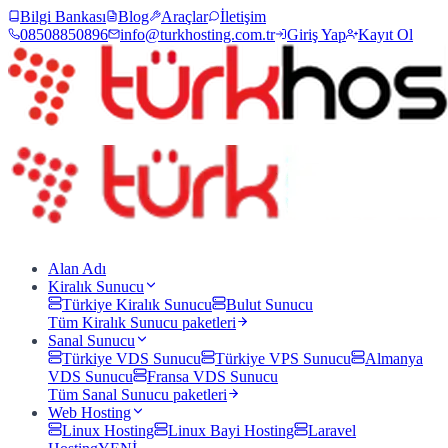
Bilgi Bankası
Blog
Araçlar
İletişim
08508850896
info@turkhosting.com.tr
Giriş Yap
Kayıt Ol
Alan Adı
Kiralık Sunucu
Türkiye Kiralık Sunucu
Bulut Sunucu
Tüm
Kiralık Sunucu
paketleri
Sanal Sunucu
Türkiye VDS Sunucu
Türkiye VPS Sunucu
Almanya
VDS Sunucu
Fransa VDS Sunucu
Tüm
Sanal Sunucu
paketleri
Web Hosting
Linux Hosting
Linux Bayi Hosting
Laravel