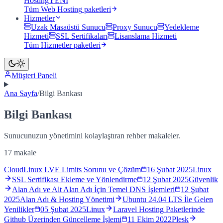
Hosting
YENİ
Tüm
Web Hosting
paketleri
Hizmetler
Uzak Masaüstü Sunucu
Proxy Sunucu
Yedekleme
Hizmeti
SSL Sertifikaları
Lisanslama Hizmeti
Tüm
Hizmetler
paketleri
Müşteri Paneli
Ana Sayfa
/
Bilgi Bankası
Bilgi Bankası
Sunucunuzun yönetimini kolaylaştıran rehber makaleler.
17
makale
CloudLinux LVE Limits Sorunu ve Çözüm
16 Şubat 2025
Linux
SSL Sertifikası Ekleme ve Yönlendirme
12 Şubat 2025
Güvenlik
Alan Adı ve Alt Alan Adı İçin Temel DNS İşlemleri
12 Şubat
2025
Alan Adı & Hosting Yönetimi
Ubuntu 24.04 LTS İle Gelen
Yenilikler
05 Şubat 2025
Linux
Laravel Hosting Paketlerinde
Github Üzerinden Güncelleme İşlemi
11 Ekim 2022
Plesk