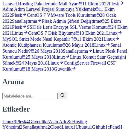
Laravel Hosting Paketlerinde Mail Ayarı
11 Ekim 2022
Plesk
Adım Adım Laravel Projesi Sunucuya Yüklemek
11 Ekim
2022
Plesk
CentOS 7 VMware Tools Kurulumu
28 Ocak
2022
Sanallaştırma
Plesk Admin Şifresi Değiştirme
25 Ekim
2021
Plesk
SSH ile Let’s Encrypt SSL Verme Komutu
24 Ekim
2021
Linux
CentOS 7 Disk Büyütme
13 Ekim 2021
Linux
MySQL Strict Mode Nasıl Kapatılır ?
11 Ekim 2021
Linux
Atomic Kütüphanesi Kurulumu
26 Mayıs 2018
Linux
Sanal
Sunucu Nedir?
26 Mayıs 2018
Sanallaştırma
Linux Plesk Panel
Kurulumu
25 Mayıs 2018
Linux
Linux Komut Satır Geçmişini
Silmek
24 Mayıs 2018
Linux
ConfigServer Firewall CSF
Kurulumu
18 Mayıs 2018
Güvenlik
Arama
Etiketler
Linux
9
Plesk
4
Güvenlik
2
Alan Adı & Hosting
Yönetimi
2
Sanallaştırma
2
CloudLinux
1
Ubuntu
1
Github
1
cPanel
1