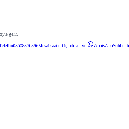
iyle gelir.
Telefon
08508850896
Mesai saatleri içinde arayın
WhatsApp
Sohbet b