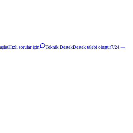
aşlat
Hızlı sorular için
Teknik Destek
Destek talebi oluştur
7/24 —