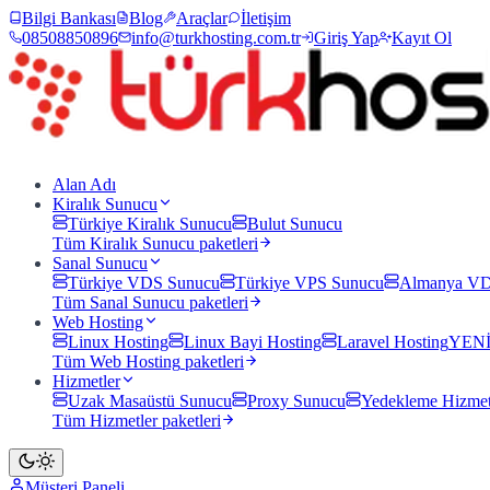
Bilgi Bankası
Blog
Araçlar
İletişim
08508850896
info@turkhosting.com.tr
Giriş Yap
Kayıt Ol
Alan Adı
Kiralık Sunucu
Türkiye Kiralık Sunucu
Bulut Sunucu
Tüm
Kiralık Sunucu
paketleri
Sanal Sunucu
Türkiye VDS Sunucu
Türkiye VPS Sunucu
Almanya VD
Tüm
Sanal Sunucu
paketleri
Web Hosting
Linux Hosting
Linux Bayi Hosting
Laravel Hosting
YEN
Tüm
Web Hosting
paketleri
Hizmetler
Uzak Masaüstü Sunucu
Proxy Sunucu
Yedekleme Hizmet
Tüm
Hizmetler
paketleri
Müşteri Paneli