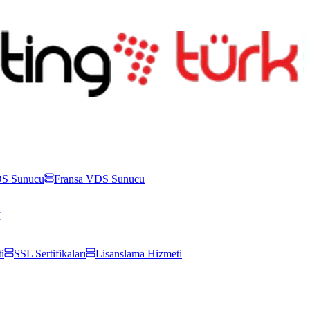
S Sunucu
Fransa VDS Sunucu
İ
i
SSL Sertifikaları
Lisanslama Hizmeti