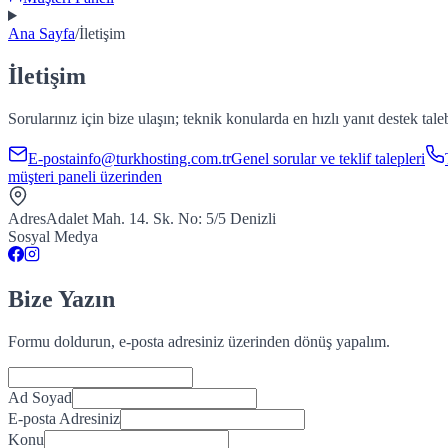
Ana Sayfa
/
İletişim
İletişim
Sorularınız için bize ulaşın; teknik konularda en hızlı yanıt destek taleb
E-posta
info@turkhosting.com.tr
Genel sorular ve teklif talepleri
müşteri paneli üzerinden
Adres
Adalet Mah. 14. Sk. No: 5/5 Denizli
Sosyal Medya
Bize Yazın
Formu doldurun, e-posta adresiniz üzerinden dönüş yapalım.
Ad Soyad
E-posta Adresiniz
Konu