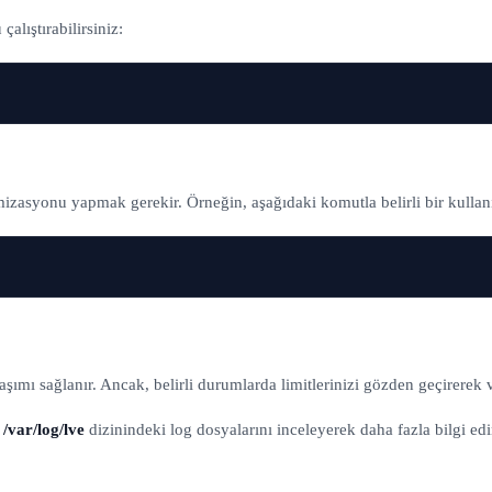
alıştırabilirsiniz:
zasyonu yapmak gerekir. Örneğin, aşağıdaki komutla belirli bir kullanıcı
ımı sağlanır. Ancak, belirli durumlarda limitlerinizi gözden geçirerek v
,
/var/log/lve
dizinindeki log dosyalarını inceleyerek daha fazla bilgi edin