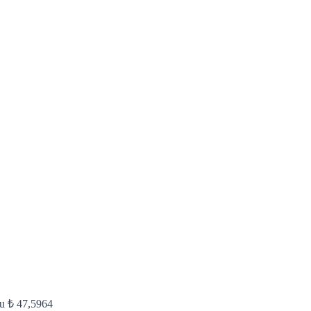
ru
₺
47,5964