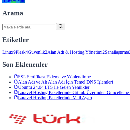
Arama
Etiketler
Linux
9
Plesk
4
Güvenlik
2
Alan Adı & Hosting Yönetimi
2
Sanallaştırma
Son Eklenenler
SSL Sertifikası Ekleme ve Yönlendirme
Alan Adı ve Alt Alan Adı İçin Temel DNS İşlemleri
Ubuntu 24.04 LTS İle Gelen Yenilikler
Laravel Hosting Paketlerinde Github Üzerinden Güncelleme 
Laravel Hosting Paketlerinde Mail Ayarı