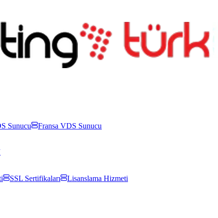
S Sunucu
Fransa VDS Sunucu
İ
i
SSL Sertifikaları
Lisanslama Hizmeti