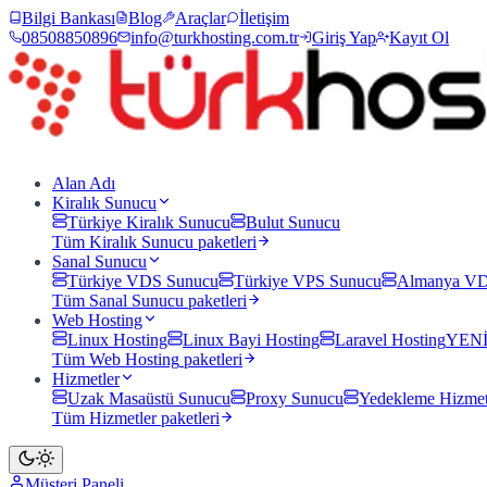
Bilgi Bankası
Blog
Araçlar
İletişim
08508850896
info@turkhosting.com.tr
Giriş Yap
Kayıt Ol
Alan Adı
Kiralık Sunucu
Türkiye Kiralık Sunucu
Bulut Sunucu
Tüm
Kiralık Sunucu
paketleri
Sanal Sunucu
Türkiye VDS Sunucu
Türkiye VPS Sunucu
Almanya VD
Tüm
Sanal Sunucu
paketleri
Web Hosting
Linux Hosting
Linux Bayi Hosting
Laravel Hosting
YEN
Tüm
Web Hosting
paketleri
Hizmetler
Uzak Masaüstü Sunucu
Proxy Sunucu
Yedekleme Hizmet
Tüm
Hizmetler
paketleri
Müşteri Paneli