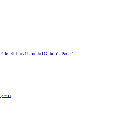
2
CloudLinux
1
Ubuntu
1
Github
1
cPanel
1
İşlemi