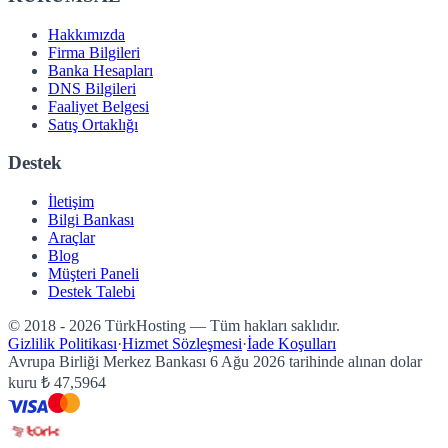
Hakkımızda
Firma Bilgileri
Banka Hesapları
DNS Bilgileri
Faaliyet Belgesi
Satış Ortaklığı
Destek
İletişim
Bilgi Bankası
Araçlar
Blog
Müşteri Paneli
Destek Talebi
© 2018 - 2026 TürkHosting — Tüm hakları saklıdır.
Gizlilik Politikası
·
Hizmet Sözleşmesi
·
İade Koşulları
Avrupa Birliği Merkez Bankası
6 Ağu 2026
tarihinde alınan dolar
kuru
₺
47,5964