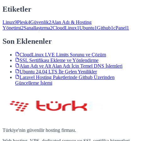
Etiketler
Linux
9
Plesk
4
Güvenlik
2
Alan Adı & Hosting
Yönetimi
2
Sanallaştırma
2
CloudLinux
1
Ubuntu
1
Github
1
cPanel
1
Son Eklenenler
CloudLinux LVE Limits Sorunu ve Çözüm
SSL Sertifikası Ekleme ve Yönlendirme
Alan Adı ve Alt Alan Adı İçin Temel DNS İşlemleri
Ubuntu 24.04 LTS İle Gelen Yenilikler
Laravel Hosting Paketlerinde Github Üzerinden
Güncelleme İşlemi
Türkiye'nin güvenilir hosting firması.
Web hosting, VPS, dedicated sunucu ve SSL sertifika hizmetleri.