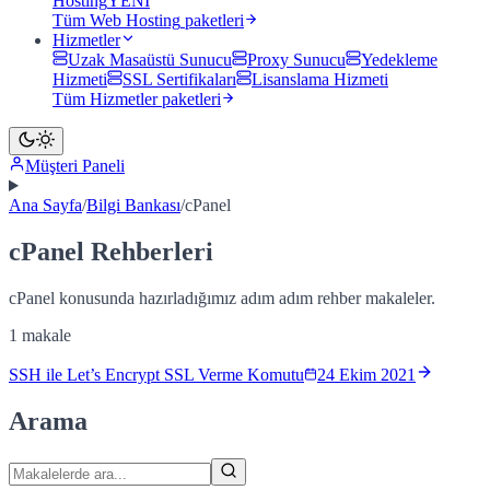
Hosting
YENİ
Tüm
Web Hosting
paketleri
Hizmetler
Uzak Masaüstü Sunucu
Proxy Sunucu
Yedekleme
Hizmeti
SSL Sertifikaları
Lisanslama Hizmeti
Tüm
Hizmetler
paketleri
Müşteri Paneli
Ana Sayfa
/
Bilgi Bankası
/
cPanel
cPanel
Rehberleri
cPanel
konusunda hazırladığımız adım adım rehber makaleler.
1
makale
SSH ile Let’s Encrypt SSL Verme Komutu
24 Ekim 2021
Arama