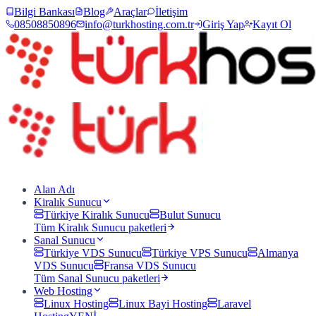
Bilgi Bankası
Blog
Araçlar
İletişim
08508850896
info@turkhosting.com.tr
Giriş Yap
Kayıt Ol
Alan Adı
Kiralık Sunucu
Türkiye Kiralık Sunucu
Bulut Sunucu
Tüm
Kiralık Sunucu
paketleri
Sanal Sunucu
Türkiye VDS Sunucu
Türkiye VPS Sunucu
Almanya
VDS Sunucu
Fransa VDS Sunucu
Tüm
Sanal Sunucu
paketleri
Web Hosting
Linux Hosting
Linux Bayi Hosting
Laravel