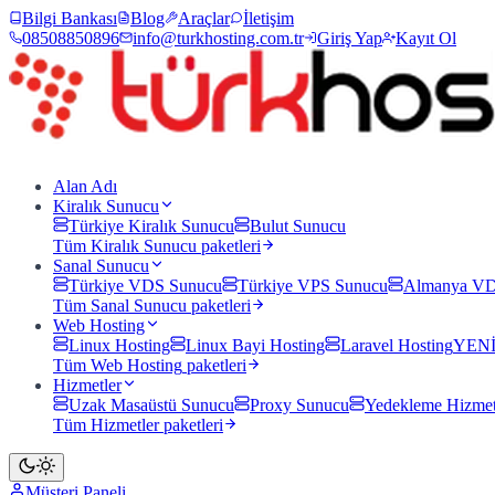
Bilgi Bankası
Blog
Araçlar
İletişim
08508850896
info@turkhosting.com.tr
Giriş Yap
Kayıt Ol
Alan Adı
Kiralık Sunucu
Türkiye Kiralık Sunucu
Bulut Sunucu
Tüm
Kiralık Sunucu
paketleri
Sanal Sunucu
Türkiye VDS Sunucu
Türkiye VPS Sunucu
Almanya VD
Tüm
Sanal Sunucu
paketleri
Web Hosting
Linux Hosting
Linux Bayi Hosting
Laravel Hosting
YEN
Tüm
Web Hosting
paketleri
Hizmetler
Uzak Masaüstü Sunucu
Proxy Sunucu
Yedekleme Hizmet
Tüm
Hizmetler
paketleri
Müşteri Paneli