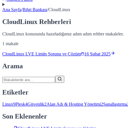
Ana Sayfa
/
Bilgi Bankası
/
CloudLinux
CloudLinux
Rehberleri
CloudLinux
konusunda hazırladığımız adım adım rehber makaleler.
1
makale
CloudLinux LVE Limits Sorunu ve Çözüm
16 Şubat 2025
Arama
Etiketler
Linux
9
Plesk
4
Güvenlik
2
Alan Adı & Hosting Yönetimi
2
Sanallaştırma
Son Eklenenler