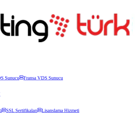
S Sunucu
Fransa VDS Sunucu
İ
i
SSL Sertifikaları
Lisanslama Hizmeti