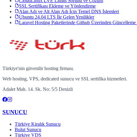
CloudLinux LVE Limits Sorunu ve Çözüm
SSL Sertifikası Ekleme ve Yönlendirme
Alan Adı ve Alt Alan Adı İçin Temel DNS İşlemleri
Ubuntu 24.04 LTS İle Gelen Yenilikler
Laravel Hosting Paketlerinde Github Üzerinden Güncelleme 
Türkiye'nin güvenilir hosting firması.
Web hosting, VPS, dedicated sunucu ve SSL sertifika hizmetleri.
Adalet Mah. 14. Sk. No: 5/5 Denizli
SUNUCU
Türkiye Kiralık Sunucu
Bulut Sunucu
Türkiye VDS