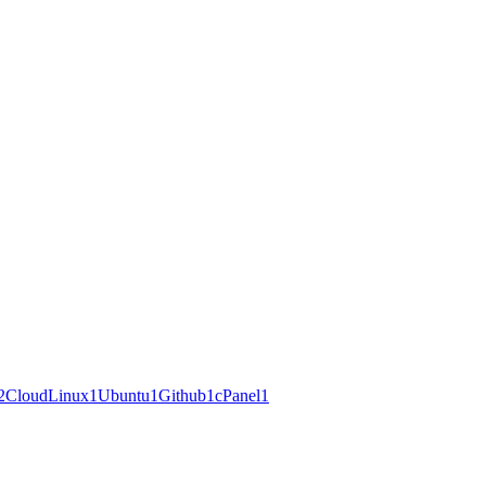
2
CloudLinux
1
Ubuntu
1
Github
1
cPanel
1