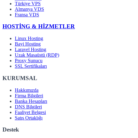
Türkiye VPS
Almanya VDS
Fransa VDS
HOSTİNG & HİZMETLER
Linux Hosting
Bayi Hosting
Laravel Hosting
Uzak Masaüstü (RDP)
Proxy Sunucu
SSL Sertifikaları
KURUMSAL
Hakkımızda
Firma Bilgileri
Banka Hesapları
DNS Bilgileri
Faaliyet Belgesi
Satış Ortaklığı
Destek