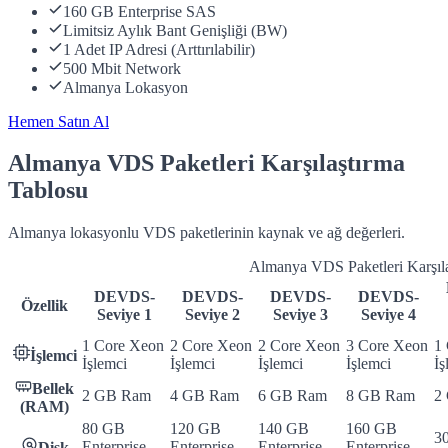
160 GB Enterprise SAS
Limitsiz Aylık Bant Genişliği (BW)
1 Adet IP Adresi (Arttırılabilir)
500 Mbit Network
Almanya Lokasyon
Hemen Satın Al
Almanya VDS Paketleri Karşılaştırma
Tablosu
Almanya lokasyonlu VDS paketlerinin kaynak ve ağ değerleri.
Almanya VDS Paketleri Karşıla
DEVDS-
DEVDS-
DEVDS-
DEVDS-
Özellik
Seviye 1
Seviye 2
Seviye 3
Seviye 4
1 Core Xeon
2 Core Xeon
2 Core Xeon
3 Core Xeon
1
İşlemci
İşlemci
İşlemci
İşlemci
İşlemci
İş
Bellek
2 GB Ram
4 GB Ram
6 GB Ram
8 GB Ram
2
(RAM)
80 GB
120 GB
140 GB
160 GB
3
Enterprise
Enterprise
Enterprise
Enterprise
Disk