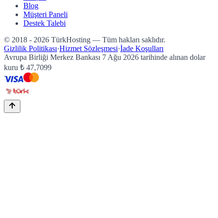
Blog
Müşteri Paneli
Destek Talebi
© 2018 - 2026 TürkHosting — Tüm hakları saklıdır.
Gizlilik Politikası
·
Hizmet Sözleşmesi
·
İade Koşulları
Avrupa Birliği Merkez Bankası
7 Ağu 2026
tarihinde alınan dolar
kuru
₺
47,7099