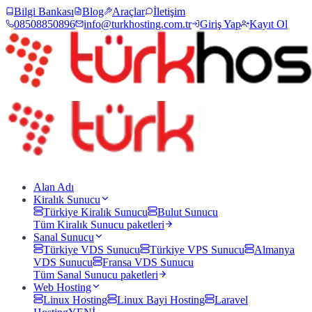
Bilgi Bankası
Blog
Araçlar
İletişim
08508850896
info@turkhosting.com.tr
Giriş Yap
Kayıt Ol
Alan Adı
Kiralık Sunucu
Türkiye Kiralık Sunucu
Bulut Sunucu
Tüm
Kiralık Sunucu
paketleri
Sanal Sunucu
Türkiye VDS Sunucu
Türkiye VPS Sunucu
Almanya
VDS Sunucu
Fransa VDS Sunucu
Tüm
Sanal Sunucu
paketleri
Web Hosting
Linux Hosting
Linux Bayi Hosting
Laravel