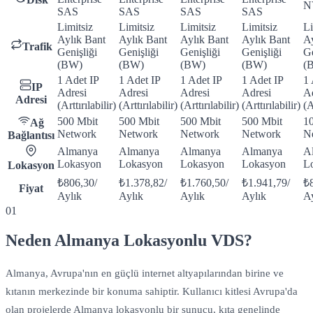
N
SAS
SAS
SAS
SAS
Limitsiz
Limitsiz
Limitsiz
Limitsiz
Li
Aylık Bant
Aylık Bant
Aylık Bant
Aylık Bant
Ay
Trafik
Genişliği
Genişliği
Genişliği
Genişliği
Ge
(BW)
(BW)
(BW)
(BW)
(
1 Adet IP
1 Adet IP
1 Adet IP
1 Adet IP
1 
IP
Adresi
Adresi
Adresi
Adresi
Ad
Adresi
(Arttırılabilir)
(Arttırılabilir)
(Arttırılabilir)
(Arttırılabilir)
(A
500 Mbit
500 Mbit
500 Mbit
500 Mbit
1
Ağ
Network
Network
Network
Network
N
Bağlantısı
Almanya
Almanya
Almanya
Almanya
A
Lokasyon
Lokasyon
Lokasyon
Lokasyon
L
Lokasyon
₺806,30
/
₺1.378,82
/
₺1.760,50
/
₺1.941,79
/
₺
Fiyat
Aylık
Aylık
Aylık
Aylık
Ay
01
Neden Almanya Lokasyonlu VDS?
Almanya, Avrupa'nın en güçlü internet altyapılarından birine ve
kıtanın merkezinde bir konuma sahiptir. Kullanıcı kitlesi Avrupa'da
olan projelerde Almanya lokasyonlu bir sunucu, kıta genelinde