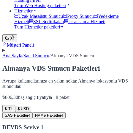
Hosting
YENİ
Tüm
Web Hosting
paketleri
Hizmetler
Uzak Masaüstü Sunucu
Proxy Sunucu
Yedekleme
Hizmeti
SSL Sertifikaları
Lisanslama Hizmeti
Tüm
Hizmetler
paketleri
Müşteri Paneli
Ana Sayfa
/
Sanal Sunucu
/
Almanya VDS Sunucu
Almanya VDS Sunucu Paketleri
Avrupa kullanıcılarınıza en yakın nokta: Almanya lokasyonlu VDS
sunucular.
₺806,30
başlangıç fiyatıyla ·
8
paket
₺ TL
$ USD
SAS Paketler
4
NVMe Paketler
4
DEVDS-Seviye 1